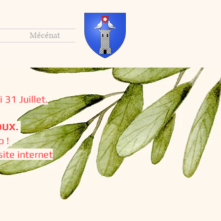
Mécénat
 31 Juillet.
OUX.
o !
ite internet