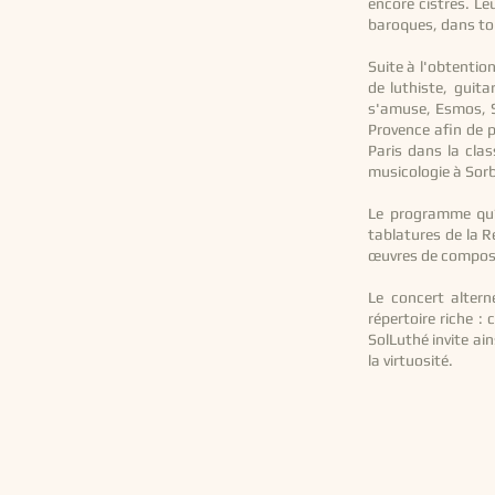
encore cistres. Le
baroques, dans tou
Suite à l'obtentio
de luthiste, guit
s'amuse, Esmos, S
Provence afin de
Paris dans la cla
musicologie à Sor
Le programme qu’e
tablatures de la R
œuvres de composit
Le concert altern
répertoire riche :
SolLuthé invite ain
la virtuosité.