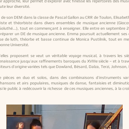
ur approche, leur permet d’explorer avec finesse les répertoires des mu
te leur diversité.
n de son DEM dans la classe de Pascal Gallon au CRR de Toulon, Elisabet
ariste et théorbiste dans divers ensembles de musique ancienne (Giocos
oluthé...), tout en commençant à enseigner. Elle entre en septembre 2
 préparer un DE de musique ancienne. Emma poursuit actuellement se
sse de luth, théorbe et basse continue de Monica Pustilnik, tout en 
bonne Université.
lles proposent se veut un véritable voyage musical, à travers les si
enaissance jusqu’aux raffinements baroques du XVIIIe siècle – et à trav
eurs d’origine variées tels que Dowland, Bésard, Dalza, Terzi, Johnson,
e pièces en duo et solos, dans des combinaisons d’instruments vari
 chansons et airs populaires, musiques de danse, fantaisies et diminuti
si le public à redécouvrir la richesse de ces musiques anciennes, à la croi