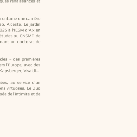
siques renaissances et
h entame une carrière
o, Alceste, Le jardin
025 à l'IESM d'Aix en
s études au CNSMD de
menant un doctorat de
ècles – des premières
ers l’Europe, avec des
 Kapsberger, Vivaldi…
ées, au service d’un
ons virtuoses. Le Duo
sée de l’intimité et de